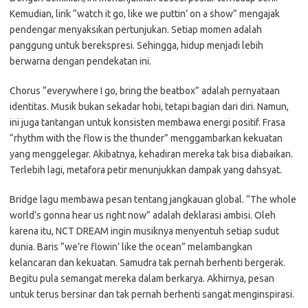
Kemudian, lirik “watch it go, like we puttin’ on a show” mengajak
pendengar menyaksikan pertunjukan. Setiap momen adalah
panggung untuk berekspresi. Sehingga, hidup menjadi lebih
berwarna dengan pendekatan ini.
Chorus “everywhere I go, bring the beatbox” adalah pernyataan
identitas. Musik bukan sekadar hobi, tetapi bagian dari diri. Namun,
ini juga tantangan untuk konsisten membawa energi positif. Frasa
“rhythm with the flow is the thunder” menggambarkan kekuatan
yang menggelegar. Akibatnya, kehadiran mereka tak bisa diabaikan.
Terlebih lagi, metafora petir menunjukkan dampak yang dahsyat.
Bridge lagu membawa pesan tentang jangkauan global. “The whole
world’s gonna hear us right now” adalah deklarasi ambisi. Oleh
karena itu, NCT DREAM ingin musiknya menyentuh setiap sudut
dunia. Baris “we’re flowin’ like the ocean” melambangkan
kelancaran dan kekuatan. Samudra tak pernah berhenti bergerak.
Begitu pula semangat mereka dalam berkarya. Akhirnya, pesan
untuk terus bersinar dan tak pernah berhenti sangat menginspirasi.