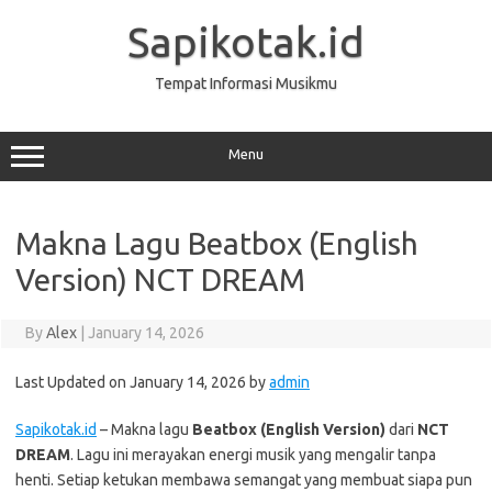
Skip
to
Sapikotak.id
content
Tempat Informasi Musikmu
Menu
Makna Lagu Beatbox (English
Version) NCT DREAM
By
Alex
|
January 14, 2026
Last Updated on January 14, 2026 by
admin
Sapikotak.id
– Makna lagu
Beatbox (English Version)
dari
NCT
DREAM
. Lagu ini merayakan energi musik yang mengalir tanpa
henti. Setiap ketukan membawa semangat yang membuat siapa pun