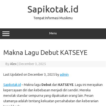
Skip
to
Sapikotak.id
content
Tempat Informasi Musikmu
Menu
Makna Lagu Debut KATSEYE
By
Alex
|
December 3, 2025
Last Updated on December 3, 2025 by
admin
Sapikotak.id
– Makna lagu
Debut
dari
KATSEYE
. Lagu ini merayakan
kepercayaan diri dan kebebasan menjadi diri sendiri. Mereka
menolak standar sempurna yang dipaksakan orang lain. Pesan
utamanya adalah tentang kekuatan persahabatan dan keberanian