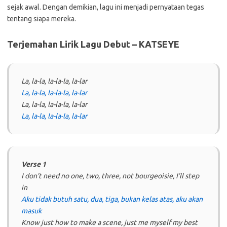
sejak awal. Dengan demikian, lagu ini menjadi pernyataan tegas
tentang siapa mereka.
Terjemahan Lirik Lagu Debut – KATSEYE
La, la-la, la-la-la, la-lar
La, la-la, la-la-la, la-lar
La, la-la, la-la-la, la-lar
La, la-la, la-la-la, la-lar
Verse 1
I don’t need no one, two, three, not bourgeoisie, I’ll step
in
Aku tidak butuh satu, dua, tiga, bukan kelas atas, aku akan
masuk
Know just how to make a scene, just me myself my best