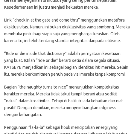
terasa menyegarkan di industri yang sering penuh kepalsuan.
Kesederhanaan ini justru menjadi kekuatan mereka.
Lirik “check in at the gate and come thru” menggunakan metafora
eksklusivitas. Namun, ini bukan eksklusivitas yang sombong. Mereka
membuka pintu bagi siapa saja yang menghargai keaslian. Oleh
karena itu, ini lebih tentang standar integritas daripada elitisme.
“Ride or die inside that dictionary” adalah pernyataan kesetiaan
yang kuat. Istilah “ride or die” berarti setia dalam segala situasi.
KATSEYE menjadikan ini sebagai bagian identitas inti mereka. Selain
itu, mereka berkomitmen penuh pada visi mereka tanpa kompromi.
Bagian “the naughty turns to nice” menunjukkan kompleksitas
karakter mereka. Mereka tidak takut tampil berani atau sedikit
“nakal” dalam kreativitas. Tetapi di balik itu ada kebaikan dan niat
positif. Dengan demikian, mereka menyeimbangkan edginess
dengan kehangatan.
Penggunaan “la-la-la” sebagai hook menciptakan energi yang