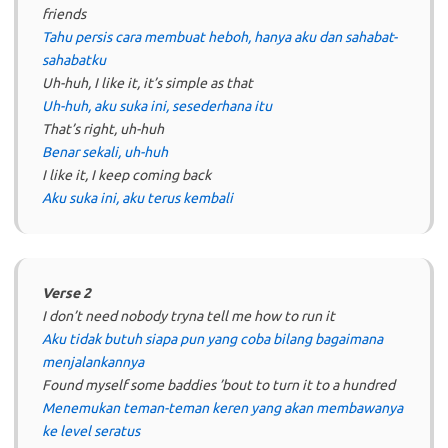
friends
Tahu persis cara membuat heboh, hanya aku dan sahabat-
sahabatku
Uh-huh, I like it, it’s simple as that
Uh-huh, aku suka ini, sesederhana itu
That’s right, uh-huh
Benar sekali, uh-huh
I like it, I keep coming back
Aku suka ini, aku terus kembali
Verse 2
I don’t need nobody tryna tell me how to run it
Aku tidak butuh siapa pun yang coba bilang bagaimana
menjalankannya
Found myself some baddies ’bout to turn it to a hundred
Menemukan teman-teman keren yang akan membawanya
ke level seratus