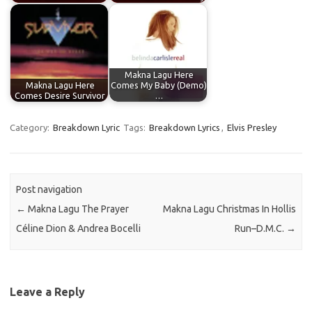
Makna Lagu Here
Makna Lagu Here
Comes My Baby (Demo)
Comes Desire Survivor
…
Category:
Breakdown Lyric
Tags:
Breakdown Lyrics
,
Elvis Presley
Post navigation
←
Makna Lagu The Prayer
Makna Lagu Christmas In Hollis
Céline Dion & Andrea Bocelli
Run–D.M.C.
→
Leave a Reply