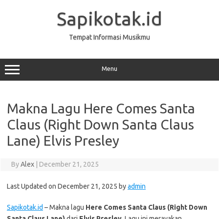
Skip
to
Sapikotak.id
content
Tempat Informasi Musikmu
Menu
Makna Lagu Here Comes Santa
Claus (Right Down Santa Claus
Lane) Elvis Presley
By
Alex
|
December 21, 2025
Last Updated on December 21, 2025 by
admin
Sapikotak.id
– Makna lagu
Here Comes Santa Claus (Right Down
Santa Claus Lane)
dari
Elvis Presley
. Lagu ini merayakan