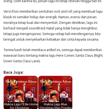
orang. Oleh karena itu, pesan lagu ini tetap relevan hingga hari ini.
Versi Elvis memberikan sentuhan rock and roll yang membuat lagu
klasik ini semakin hidup dan energik. Namun, esensi dari pesan
moralnya tetap kuat dan menyentuh. Dengan demikian, lagu ini
berhasil menjadi soundtrack Natal yang tidak hanya menghibur,
tetapi juga menginspirasi. Semoga setiap kali mendengarnya, kita
teringat untuk menyebarkan kebaikan dan cinta kepada sesama.
Terima kasih telah membaca artikel ini, semoga dapat memberikan
wawasan baru tentang makna lagu Here Comes Santa Claus (Right
Down Santa Claus Lane).
Baca Juga:
Makna Lagu I'll Be Home
Makna Lagu Blue
for Christmas…
Christmas Elvis Presley