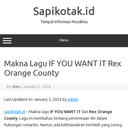
Skip
to
Sapikotak.id
content
Tempat Informasi Musikmu
Menu
Makna Lagu IF YOU WANT IT Rex
Orange County
By
Alex
|
January 5, 2026
Last Updated on January 5, 2026 by
admin
Sapikotak.id
– Makna lagu
IF YOU WANT IT
dari
Rex Orange
County
. Lagu ini membahas tentang penerimaan diri dalam
hubungan romantis. Namun, ada kekhawatiran berlebih yang sering