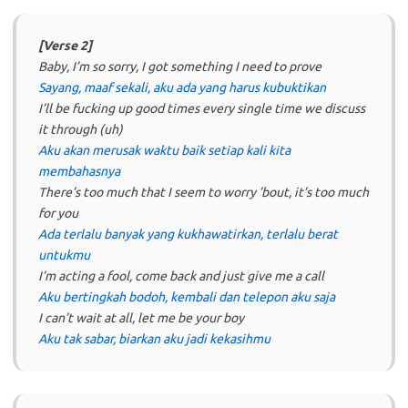
[Verse 2]
Baby, I’m so sorry, I got something I need to prove
Sayang, maaf sekali, aku ada yang harus kubuktikan
I’ll be fucking up good times every single time we discuss
it through (uh)
Aku akan merusak waktu baik setiap kali kita
membahasnya
There’s too much that I seem to worry ’bout, it’s too much
for you
Ada terlalu banyak yang kukhawatirkan, terlalu berat
untukmu
I’m acting a fool, come back and just give me a call
Aku bertingkah bodoh, kembali dan telepon aku saja
I can’t wait at all, let me be your boy
Aku tak sabar, biarkan aku jadi kekasihmu