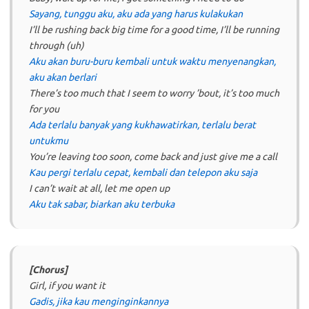
Sayang, tunggu aku, aku ada yang harus kulakukan
I’ll be rushing back big time for a good time, I’ll be running
through (uh)
Aku akan buru-buru kembali untuk waktu menyenangkan,
aku akan berlari
There’s too much that I seem to worry ’bout, it’s too much
for you
Ada terlalu banyak yang kukhawatirkan, terlalu berat
untukmu
You’re leaving too soon, come back and just give me a call
Kau pergi terlalu cepat, kembali dan telepon aku saja
I can’t wait at all, let me open up
Aku tak sabar, biarkan aku terbuka
[Chorus]
Girl, if you want it
Gadis, jika kau menginginkannya