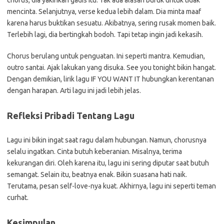
chorus, dia yakinkan gadis itu. Tak ada alasan buruk untuk tidak
mencinta. Selanjutnya, verse kedua lebih dalam. Dia minta maaf
karena harus buktikan sesuatu. Akibatnya, sering rusak momen baik.
Terlebih lagi, dia bertingkah bodoh. Tapi tetap ingin jadi kekasih.
Chorus berulang untuk penguatan. Ini seperti mantra. Kemudian,
outro santai. Ajak lakukan yang disuka. See you tonight bikin hangat.
Dengan demikian, lirik lagu IF YOU WANT IT hubungkan kerentanan
dengan harapan. Arti lagu ini jadi lebih jelas.
Refleksi Pribadi Tentang Lagu
Lagu ini bikin ingat saat ragu dalam hubungan. Namun, chorusnya
selalu ingatkan. Cinta butuh keberanian. Misalnya, terima
kekurangan diri. Oleh karena itu, lagu ini sering diputar saat butuh
semangat. Selain itu, beatnya enak. Bikin suasana hati naik.
Terutama, pesan self-love-nya kuat. Akhirnya, lagu ini seperti teman
curhat.
Kesimpulan