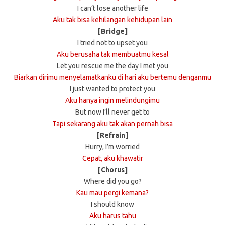
I can’t lose another life
Aku tak bisa kehilangan kehidupan lain
[Bridge]
I tried not to upset you
Aku berusaha tak membuatmu kesal
Let you rescue me the day I met you
Biarkan dirimu menyelamatkanku di hari aku bertemu denganmu
I just wanted to protect you
Aku hanya ingin melindungimu
But now I’ll never get to
Tapi sekarang aku tak akan pernah bisa
[Refrain]
Hurry, I’m worried
Cepat, aku khawatir
[Chorus]
Where did you go?
Kau mau pergi kemana?
I should know
Aku harus tahu