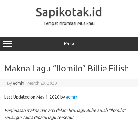
Skip
to
Sapikotak.id
content
Tempat Informasi Musikmu
Menu
Makna Lagu “Ilomilo” Billie Eilish
By
admin
|
March 29, 2020
Last Updated on May 1, 2020 by
admin
Penjelasan makna dan arti dalam lirik lagu Billie Eilish “Ilomilo”
sekaligus fakta dibalik lagu tersebut