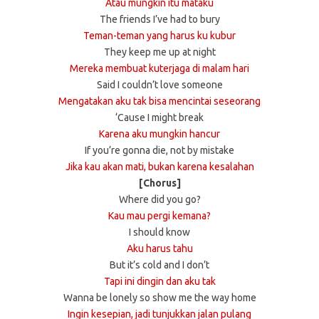
Atau mungkin itu mataku
The friends I’ve had to bury
Teman-teman yang harus ku kubur
They keep me up at night
Mereka membuat kuterjaga di malam hari
Said I couldn’t love someone
Mengatakan aku tak bisa mencintai seseorang
‘Cause I might break
Karena aku mungkin hancur
If you’re gonna die, not by mistake
Jika kau akan mati, bukan karena kesalahan
[Chorus]
Where did you go?
Kau mau pergi kemana?
I should know
Aku harus tahu
But it’s cold and I don’t
Tapi ini dingin dan aku tak
Wanna be lonely so show me the way home
Ingin kesepian, jadi tunjukkan jalan pulang