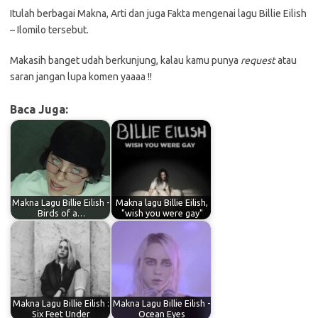
Itulah berbagai Makna, Arti dan juga Fakta mengenai lagu Billie Eilish
– Ilomilo tersebut.
Makasih banget udah berkunjung, kalau kamu punya
request
atau
saran jangan lupa komen yaaaa !!
Baca Juga:
Makna Lagu Billie Eilish -
Makna lagu Billie Eilish,
Birds of a…
"wish you were gay"
Makna Lagu Billie Eilish :
Makna Lagu Billie Eilish -
Six Feet Under
Ocean Eyes