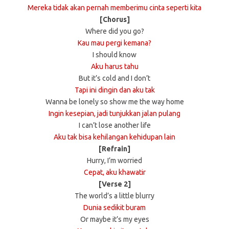
Mereka tidak akan pernah memberimu cinta seperti kita
[Chorus]
Where did you go?
Kau mau pergi kemana?
I should know
Aku harus tahu
But it’s cold and I don’t
Tapi ini dingin dan aku tak
Wanna be lonely so show me the way home
Ingin kesepian, jadi tunjukkan jalan pulang
I can’t lose another life
Aku tak bisa kehilangan kehidupan lain
[Refrain]
Hurry, I’m worried
Cepat, aku khawatir
[Verse 2]
The world’s a little blurry
Dunia sedikit buram
Or maybe it’s my eyes