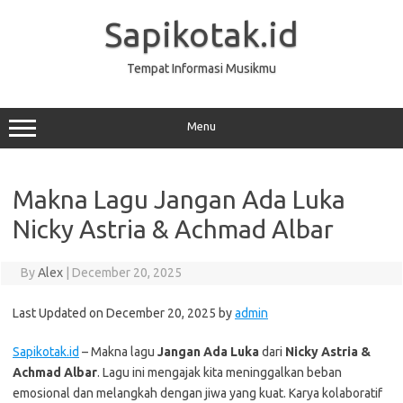
Skip
to
Sapikotak.id
content
Tempat Informasi Musikmu
Menu
Makna Lagu Jangan Ada Luka
Nicky Astria & Achmad Albar
By
Alex
|
December 20, 2025
Last Updated on December 20, 2025 by
admin
Sapikotak.id
– Makna lagu
Jangan Ada Luka
dari
Nicky Astria &
Achmad Albar
. Lagu ini mengajak kita meninggalkan beban
emosional dan melangkah dengan jiwa yang kuat. Karya kolaboratif