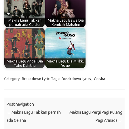
Makna Lagu Tak kan
Makna Lagu Bawa Dia
pernah ada Geisha
Kembali Mahalini
Makna Lagu Andai Dia
Makna Lagu Dia Milikku
Tahu Kahitna
Yovie
Category:
Breakdown Lyric
Tags:
Breakdown Lyrics
,
Geisha
Post navigation
←
Makna Lagu Tak kan pernah
Makna Lagu Pergi Pagi Pulang
ada Geisha
Pagi Armada
→