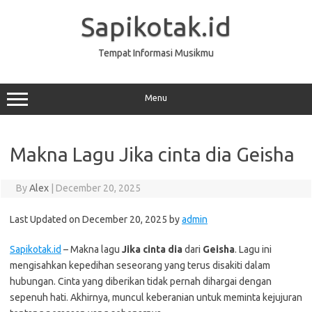
Skip
to
Sapikotak.id
content
Tempat Informasi Musikmu
Menu
Makna Lagu Jika cinta dia Geisha
By
Alex
|
December 20, 2025
Last Updated on December 20, 2025 by
admin
Sapikotak.id
– Makna lagu
Jika cinta dia
dari
Geisha
. Lagu ini
mengisahkan kepedihan seseorang yang terus disakiti dalam
hubungan. Cinta yang diberikan tidak pernah dihargai dengan
sepenuh hati. Akhirnya, muncul keberanian untuk meminta kejujuran