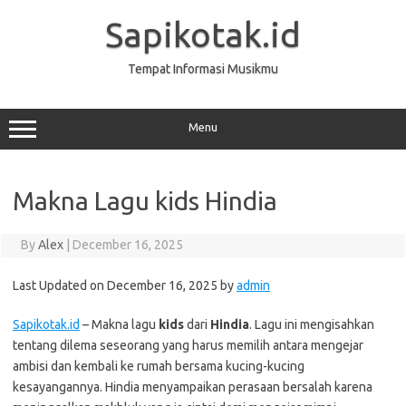
Skip
to
Sapikotak.id
content
Tempat Informasi Musikmu
Menu
Makna Lagu kids Hindia
By
Alex
|
December 16, 2025
Last Updated on December 16, 2025 by
admin
Sapikotak.id
– Makna lagu
kids
dari
Hindia
. Lagu ini mengisahkan
tentang dilema seseorang yang harus memilih antara mengejar
ambisi dan kembali ke rumah bersama kucing-kucing
kesayangannya. Hindia menyampaikan perasaan bersalah karena