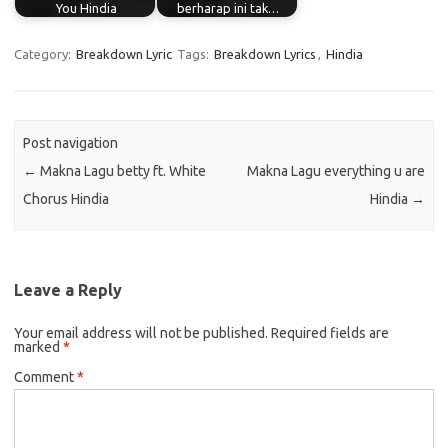
You Hindia
berharap ini tak…
Category:
Breakdown Lyric
Tags:
Breakdown Lyrics
,
Hindia
Post navigation
←
Makna Lagu betty ft. White
Makna Lagu everything u are
Chorus Hindia
Hindia
→
Leave a Reply
Your email address will not be published.
Required fields are
marked
*
Comment
*