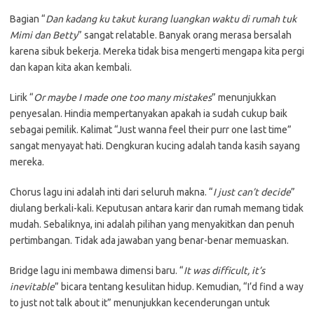
Bagian “
Dan kadang ku takut kurang luangkan waktu di rumah tuk
Mimi dan Betty
” sangat relatable. Banyak orang merasa bersalah
karena sibuk bekerja. Mereka tidak bisa mengerti mengapa kita pergi
dan kapan kita akan kembali.
Lirik “
Or maybe I made one too many mistakes
” menunjukkan
penyesalan. Hindia mempertanyakan apakah ia sudah cukup baik
sebagai pemilik. Kalimat “Just wanna feel their purr one last time”
sangat menyayat hati. Dengkuran kucing adalah tanda kasih sayang
mereka.
Chorus lagu ini adalah inti dari seluruh makna. “
I just can’t decide
”
diulang berkali-kali. Keputusan antara karir dan rumah memang tidak
mudah. Sebaliknya, ini adalah pilihan yang menyakitkan dan penuh
pertimbangan. Tidak ada jawaban yang benar-benar memuaskan.
Bridge lagu ini membawa dimensi baru. “
It was difficult, it’s
inevitable
” bicara tentang kesulitan hidup. Kemudian, “I’d find a way
to just not talk about it” menunjukkan kecenderungan untuk