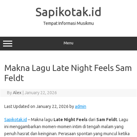
Skip
to
Sapikotak.id
content
Tempat Informasi Musikmu
Menu
Makna Lagu Late Night Feels Sam
Feldt
By
Alex
|
January 22, 2026
Last Updated on January 22, 2026 by
admin
Sapikotak.id
– Makna lagu
Late Night Feels
dari
Sam Feldt
. Lagu
ini menggambarkan momen-momen intim di tengah malam yang
penuh hasrat dan keinginan. Perasaan spontan yang muncul ketika