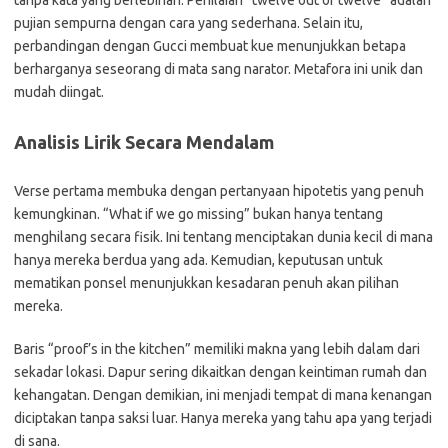
tanpa kata yang berlebihan. Penilaian “twelve out of twelve” adalah
pujian sempurna dengan cara yang sederhana. Selain itu,
perbandingan dengan Gucci membuat kue menunjukkan betapa
berharganya seseorang di mata sang narator. Metafora ini unik dan
mudah diingat.
Analisis Lirik Secara Mendalam
Verse pertama membuka dengan pertanyaan hipotetis yang penuh
kemungkinan. “What if we go missing” bukan hanya tentang
menghilang secara fisik. Ini tentang menciptakan dunia kecil di mana
hanya mereka berdua yang ada. Kemudian, keputusan untuk
mematikan ponsel menunjukkan kesadaran penuh akan pilihan
mereka.
Baris “proof’s in the kitchen” memiliki makna yang lebih dalam dari
sekadar lokasi. Dapur sering dikaitkan dengan keintiman rumah dan
kehangatan. Dengan demikian, ini menjadi tempat di mana kenangan
diciptakan tanpa saksi luar. Hanya mereka yang tahu apa yang terjadi
di sana.