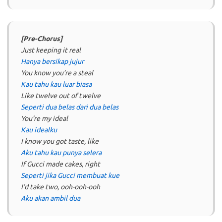
[Pre-Chorus]
Just keeping it real
Hanya bersikap jujur
You know you’re a steal
Kau tahu kau luar biasa
Like twelve out of twelve
Seperti dua belas dari dua belas
You’re my ideal
Kau idealku
I know you got taste, like
Aku tahu kau punya selera
If Gucci made cakes, right
Seperti jika Gucci membuat kue
I’d take two, ooh-ooh-ooh
Aku akan ambil dua