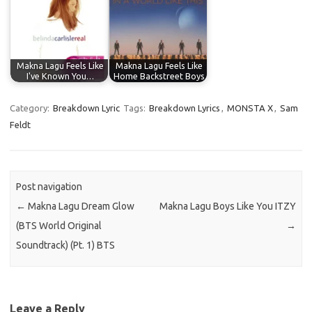
Makna Lagu Feels Like
Makna Lagu Feels Like
I've Known You…
Home Backstreet Boys
Category:
Breakdown Lyric
Tags:
Breakdown Lyrics
,
MONSTA X
,
Sam
Feldt
Post navigation
←
Makna Lagu Dream Glow
Makna Lagu Boys Like You ITZY
(BTS World Original
→
Soundtrack) (Pt. 1) BTS
Leave a Reply