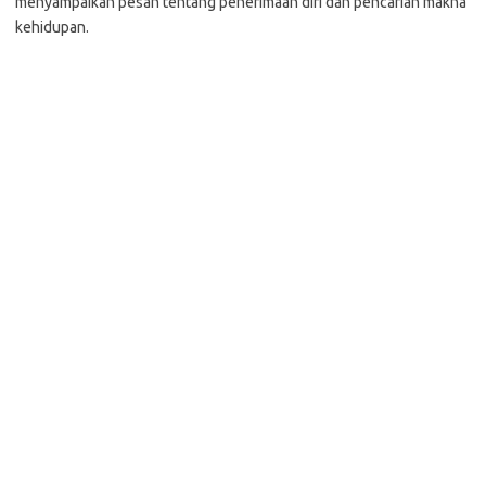
menyampaikan pesan tentang penerimaan diri dan pencarian makna
kehidupan.