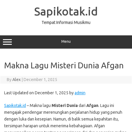
Skip
to
Sapikotak.id
content
Tempat Informasi Musikmu
Menu
Makna Lagu Misteri Dunia Afgan
By
Alex
|
December 1, 2025
Last Updated on December 1, 2025 by
admin
Sapikotak.id
– Makna lagu
Misteri Dunia
dari
Afgan
. Lagu ini
mengajak pendengar merenungkan perjalanan hidup yang penuh
dengan luka dan kesepian. Namun, di balik semua kepahitan itu,
tersimpan harapan untuk menerima kebahagiaan. Afgan