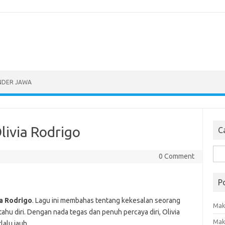
NDER JAWA
ivia Rodrigo
Ca
Sea
0 Comment
for:
P
ia Rodrigo
. Lagu ini membahas tentang kekesalan seorang
Mak
ahu diri. Dengan nada tegas dan penuh percaya diri, Olivia
Mak
alu jauh.