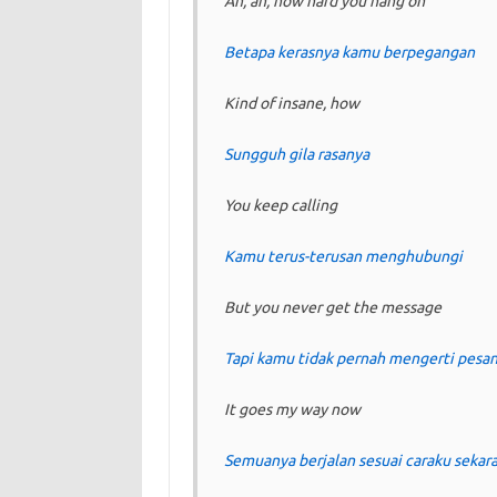
Ah, ah, how hard you hang on
Betapa kerasnya kamu berpegangan
Kind of insane, how
Sungguh gila rasanya
You keep calling
Kamu terus-terusan menghubungi
But you never get the message
Tapi kamu tidak pernah mengerti pesa
It goes my way now
Semuanya berjalan sesuai caraku sekar