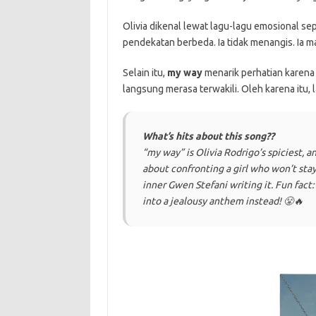
Olivia dikenal lewat lagu-lagu emosional se
pendekatan berbeda. Ia tidak menangis. Ia m
Selain itu,
my way
menarik perhatian karena 
langsung merasa terwakili. Oleh karena itu, la
What’s hits about this song??
“my way” is Olivia Rodrigo’s spiciest, an
about confronting a girl who won’t stay
inner Gwen Stefani writing it. Fun fact: t
into a jealousy anthem instead! 😤🔥