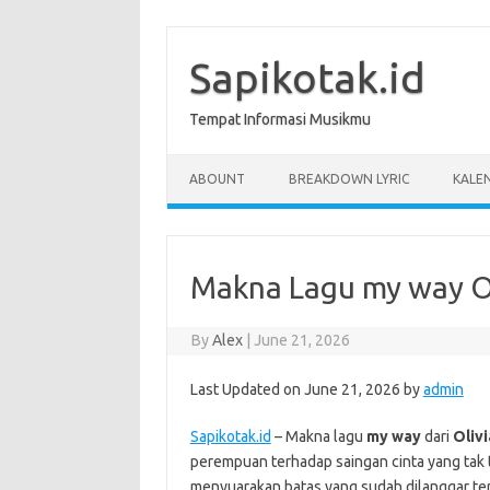
Skip
to
content
Sapikotak.id
Tempat Informasi Musikmu
ABOUNT
BREAKDOWN LYRIC
KALE
Makna Lagu my way Ol
By
Alex
|
June 21, 2026
Last Updated on June 21, 2026 by
admin
Sapikotak.id
– Makna lagu
my way
dari
Oliv
perempuan terhadap saingan cinta yang tak t
menyuarakan batas yang sudah dilanggar terl