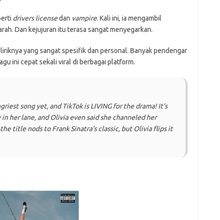
perti
drivers license
dan
vampire
. Kali ini, ia mengambil
arah. Dan kejujuran itu terasa sangat menyegarkan.
liriknya yang sangat spesifik dan personal. Banyak pendengar
gu ini cepat sekali viral di berbagai platform.
griest song yet, and TikTok is LIVING for the drama! It’s
 in her lane, and Olivia even said she channeled her
he title nods to Frank Sinatra’s classic, but Olivia flips it