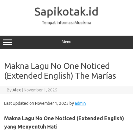
Skip
to
Sapikotak.id
content
Tempat Informasi Musikmu
Menu
Makna Lagu No One Noticed
(Extended English) The Marías
By
Alex
|
November 1, 2025
Last Updated on November 1, 2025 by
admin
Makna Lagu No One Noticed (Extended English)
yang Menyentuh Hati