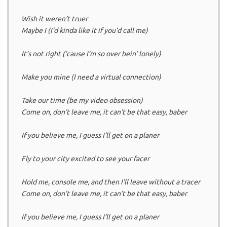
Wish it weren’t truer
Maybe I (I’d kinda like it if you’d call me)
It’s not right (’cause I’m so over bein’ lonely)
Make you mine (I need a virtual connection)
Take our time (be my video obsession)
Come on, don’t leave me, it can’t be that easy, baber
If you believe me, I guess I’ll get on a planer
Fly to your city excited to see your facer
Hold me, console me, and then I’ll leave without a tracer
Come on, don’t leave me, it can’t be that easy, baber
If you believe me, I guess I’ll get on a planer