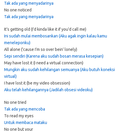
Tak ada yang menyadarinya
No one noticed
Tak ada yang menyadarinya
It’s getting old (I’d kinda like it if you’d call me)
Ini sudah mulai membosankan (Aku agak ingin kalau kamu
meneleponku)
All alone (’cause I’m so over bein’ lonely)
Sepi sendiri (Karena aku sudah bosan merasa kesepian)
May have lost it (I need a virtual connection)
Mungkin aku sudah kehilangan semuanya (Aku butuh koneksi
virtual)
I have lost it (be my video obsession)
Aku telah kehilangannya (Jadilah obsesi videoku)
No one tried
Tak ada yang mencoba
To read my eyes
Untuk membaca mataku
No one but your