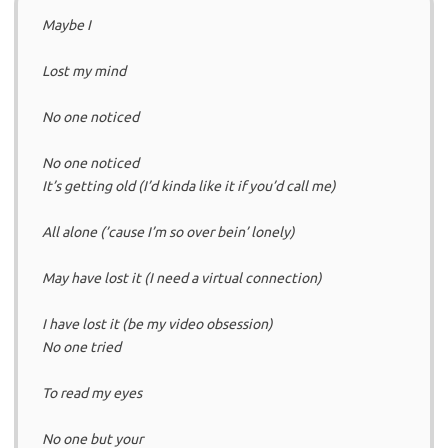
Maybe I
Lost my mind
No one noticed
No one noticed
It’s getting old (I’d kinda like it if you’d call me)
All alone (’cause I’m so over bein’ lonely)
May have lost it (I need a virtual connection)
I have lost it (be my video obsession)
No one tried
To read my eyes
No one but your