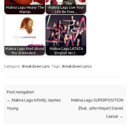
Makna Lagu Heavy The
Makna Lagu Live Your
Marías
Life Be Free…
Makna Lagu Mad About
Makna Lagu LATATA
You (Extended…
(English Ver.)…
Category:
Breakdown Lyric
Tags:
Breakdown Lyrics
Post navigation
←
Makna Lagu Infinity Jaymes
Makna Lagu SUPERPOSITION
Young
(feat. John Mayer) Daniel
Caesar
→