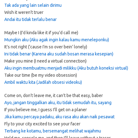
Tak ada yang lain selain dirimu
Wish it weren’t truer
Andai itu tidak terlalu benar
Maybe I (I’d kinda like it if you’d call me)
Mungkin aku (Aku agak ingin kalau kamu meneleponku)
It’s not right (’cause I’m so over bein’ lonely)
Ini tidak benar (Karena aku sudah bosan merasa kesepian)
Make you mine (I need a virtual connection)
Aku ingin membuatmu menjadi milikku (Aku butuh koneksi virtual)
Take our time (be my video obsession)
Ambil waktu kita (Jadilah obsesi videoku)
Come on, don’t leave me, it can’t be that easy, baber
Ayo, jangan tinggalkan aku, itu tidak semudah itu, sayang
If you believe me, I guess I’ll get on a planer
Jika kamu percaya padaku, aku rasa aku akan naik pesawat
Fly to your city excited to see your facer
Terbang ke kotamu, bersemangat melihat wajahmu