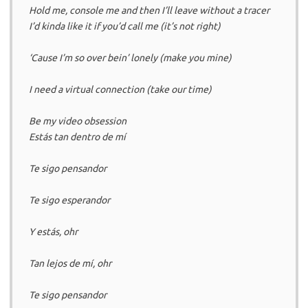
Hold me, console me and then I’ll leave without a tracer
I’d kinda like it if you’d call me (it’s not right)
‘Cause I’m so over bein’ lonely (make you mine)
I need a virtual connection (take our time)
Be my video obsession
Estás tan dentro de mí
Te sigo pensandor
Te sigo esperandor
Y estás, ohr
Tan lejos de mí, ohr
Te sigo pensandor