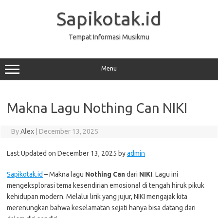
Skip
to
Sapikotak.id
content
Tempat Informasi Musikmu
Menu
Makna Lagu Nothing Can NIKI
By
Alex
|
December 13, 2025
Last Updated on December 13, 2025 by
admin
Sapikotak.id
– Makna lagu
Nothing Can
dari
NIKI
. Lagu ini
mengeksplorasi tema kesendirian emosional di tengah hiruk pikuk
kehidupan modern. Melalui lirik yang jujur, NIKI mengajak kita
merenungkan bahwa keselamatan sejati hanya bisa datang dari