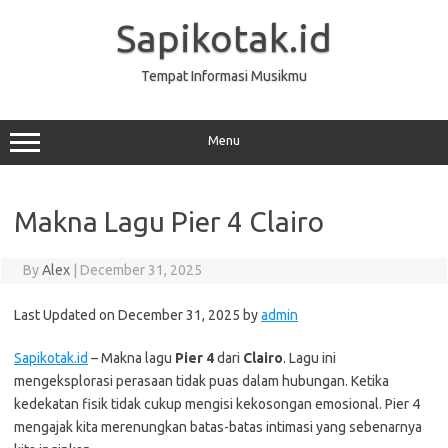
Skip
to
Sapikotak.id
content
Tempat Informasi Musikmu
Menu
Makna Lagu Pier 4 Clairo
By
Alex
|
December 31, 2025
Last Updated on December 31, 2025 by
admin
Sapikotak.id
– Makna lagu
Pier 4
dari
Clairo
. Lagu ini
mengeksplorasi perasaan tidak puas dalam hubungan. Ketika
kedekatan fisik tidak cukup mengisi kekosongan emosional. Pier 4
mengajak kita merenungkan batas-batas intimasi yang sebenarnya