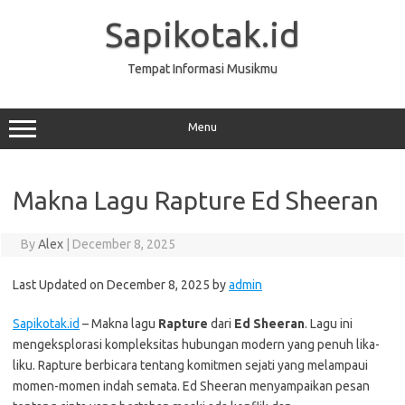
Skip
to
Sapikotak.id
content
Tempat Informasi Musikmu
Menu
Makna Lagu Rapture Ed Sheeran
By
Alex
|
December 8, 2025
Last Updated on December 8, 2025 by
admin
Sapikotak.id
– Makna lagu
Rapture
dari
Ed Sheeran
. Lagu ini
mengeksplorasi kompleksitas hubungan modern yang penuh lika-
liku. Rapture berbicara tentang komitmen sejati yang melampaui
momen-momen indah semata. Ed Sheeran menyampaikan pesan