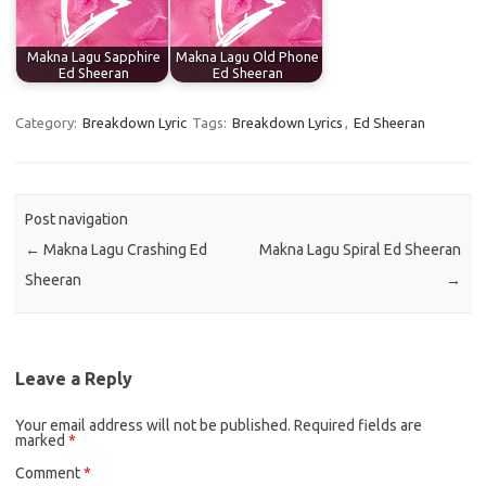
Makna Lagu Sapphire
Makna Lagu Old Phone
Ed Sheeran
Ed Sheeran
Category:
Breakdown Lyric
Tags:
Breakdown Lyrics
,
Ed Sheeran
Post navigation
←
Makna Lagu Crashing Ed
Makna Lagu Spiral Ed Sheeran
Sheeran
→
Leave a Reply
Your email address will not be published.
Required fields are
marked
*
Comment
*