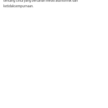
tentang cinta yang bertahan meski ada konflik dan
ketidaksempurnaan.