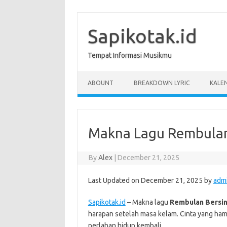
Skip
to
content
Sapikotak.id
Tempat Informasi Musikmu
ABOUNT
BREAKDOWN LYRIC
KALE
Makna Lagu Rembulan 
By
Alex
|
December 21, 2025
Last Updated on December 21, 2025 by
adm
Sapikotak.id
– Makna lagu
Rembulan Bersin
harapan setelah masa kelam. Cinta yang hamp
perlahan hidup kembali.