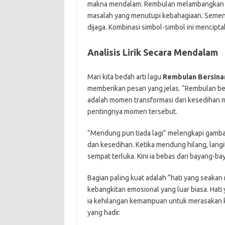
makna mendalam. Rembulan melambangkan h
masalah yang menutupi kebahagiaan. Sement
dijaga. Kombinasi simbol-simbol ini mencipt
Analisis Lirik Secara Mendalam
Mari kita bedah arti lagu
Rembulan Bersinar
memberikan pesan yang jelas. “Rembulan ber
adalah momen transformasi dari kesedihan 
pentingnya momen tersebut.
“Mendung pun tiada lagi” melengkapi gamb
dan kesedihan. Ketika mendung hilang, langi
sempat terluka. Kini ia bebas dari bayang-ba
Bagian paling kuat adalah “hati yang seakan 
kebangkitan emosional yang luar biasa. Hati 
ia kehilangan kemampuan untuk merasakan k
yang hadir.