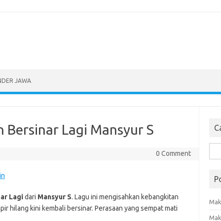
NDER JAWA
Bersinar Lagi Mansyur S
Ca
Sea
0 Comment
for:
in
P
ar Lagi
dari
Mansyur S
. Lagu ini mengisahkan kebangkitan
Mak
ir hilang kini kembali bersinar. Perasaan yang sempat mati
Mak