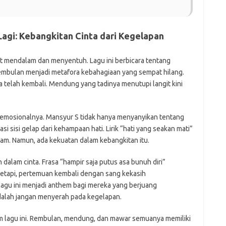
agi: Kebangkitan Cinta dari Kegelapan
 mendalam dan menyentuh. Lagu ini berbicara tentang
embulan menjadi metafora kebahagiaan yang sempat hilang.
nta telah kembali. Mendung yang tadinya menutupi langit kini
n emosionalnya. Mansyur S tidak hanya menyanyikan tentang
si sisi gelap dari kehampaan hati. Lirik “hati yang seakan mati”
m. Namun, ada kekuatan dalam kebangkitan itu.
dalam cinta. Frasa “hampir saja putus asa bunuh diri”
etapi, pertemuan kembali dengan sang kekasih
lagu ini menjadi anthem bagi mereka yang berjuang
alah jangan menyerah pada kegelapan.
lam lagu ini. Rembulan, mendung, dan mawar semuanya memiliki