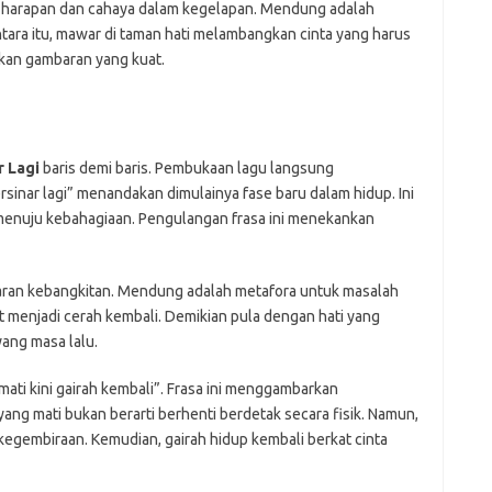
arapan dan cahaya dalam kegelapan. Mendung adalah
ara itu, mawar di taman hati melambangkan cinta yang harus
akan gambaran yang kuat.
 Lagi
baris demi baris. Pembukaan lagu langsung
sinar lagi” menandakan dimulainya fase baru dalam hidup. Ini
menuju kebahagiaan. Pengulangan frasa ini menekankan
aran kebangkitan. Mendung adalah metafora untuk masalah
t menjadi cerah kembali. Demikian pula dengan hati yang
yang masa lalu.
mati kini gairah kembali”. Frasa ini menggambarkan
yang mati bukan berarti berhenti berdetak secara fisik. Namun,
egembiraan. Kemudian, gairah hidup kembali berkat cinta