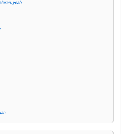
alasan, yeah
i
kan