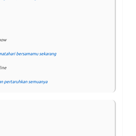
 now
 matahari bersamamu sekarang
line
 dan pertaruhkan semuanya