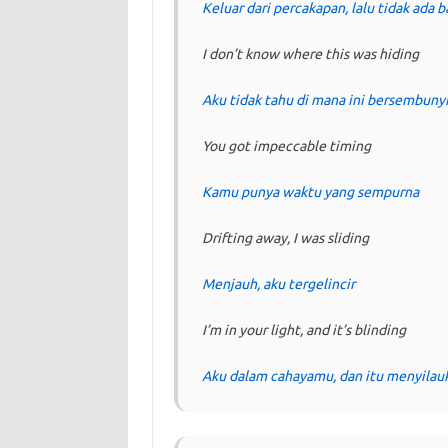
Keluar dari percakapan, lalu tidak ada b
I don’t know where this was hiding
Aku tidak tahu di mana ini bersembuny
You got impeccable timing
Kamu punya waktu yang sempurna
Drifting away, I was sliding
Menjauh, aku tergelincir
I’m in your light, and it’s blinding
Aku dalam cahayamu, dan itu menyilau