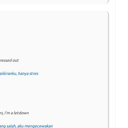
tressed out
ikiranku, hanya stres
s, I’m a letdown
ang salah, aku mengecewakan