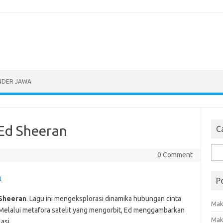
NDER JAWA
 Ed Sheeran
Ca
Sea
0 Comment
for:
n
P
Sheeran
. Lagu ini mengeksplorasi dinamika hubungan cinta
Mak
Melalui metafora satelit yang mengorbit, Ed menggambarkan
Mak
asi.