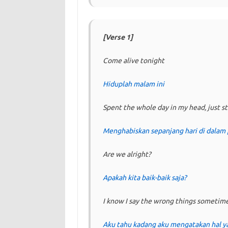
[Verse 1]
Come alive tonight
Hiduplah malam ini
Spent the whole day in my head, just s
Menghabiskan sepanjang hari di dalam p
Are we alright?
Apakah kita baik-baik saja?
I know I say the wrong things sometime
Aku tahu kadang aku mengatakan hal y