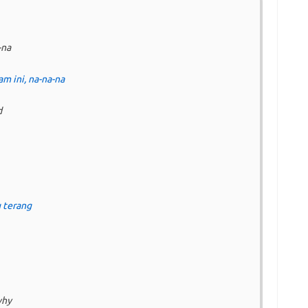
-na
 ini, na-na-na
d
 terang
why