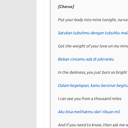
[Chorus]
Put your body into mine tonight, na-na
Satukan tubuhmu dengan tubuhku malam
Got the weight of your love on my min
Beban cintamu ada di pikiranku
In the darkness, you just burn so bright
Dalam kegelapan, kamu bersinar begitu
I can see you from a thousand miles
Aku bisa melihatmu dari ribuan mil
And if you need to know, then ask me 