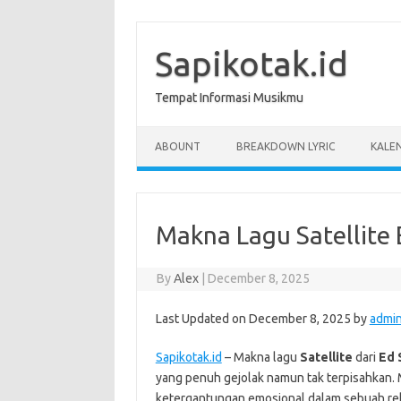
Skip
to
content
Sapikotak.id
Tempat Informasi Musikmu
ABOUNT
BREAKDOWN LYRIC
KALE
Makna Lagu Satellite
By
Alex
|
December 8, 2025
Last Updated on December 8, 2025 by
admi
Sapikotak.id
– Makna lagu
Satellite
dari
Ed 
yang penuh gejolak namun tak terpisahkan. 
ketergantungan emosional dalam sebuah rel