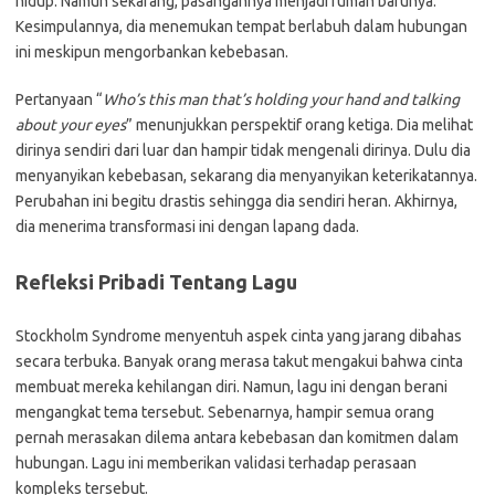
hidup. Namun sekarang, pasangannya menjadi rumah barunya.
Kesimpulannya, dia menemukan tempat berlabuh dalam hubungan
ini meskipun mengorbankan kebebasan.
Pertanyaan “
Who’s this man that’s holding your hand and talking
about your eyes
” menunjukkan perspektif orang ketiga. Dia melihat
dirinya sendiri dari luar dan hampir tidak mengenali dirinya. Dulu dia
menyanyikan kebebasan, sekarang dia menyanyikan keterikatannya.
Perubahan ini begitu drastis sehingga dia sendiri heran. Akhirnya,
dia menerima transformasi ini dengan lapang dada.
Refleksi Pribadi Tentang Lagu
Stockholm Syndrome menyentuh aspek cinta yang jarang dibahas
secara terbuka. Banyak orang merasa takut mengakui bahwa cinta
membuat mereka kehilangan diri. Namun, lagu ini dengan berani
mengangkat tema tersebut. Sebenarnya, hampir semua orang
pernah merasakan dilema antara kebebasan dan komitmen dalam
hubungan. Lagu ini memberikan validasi terhadap perasaan
kompleks tersebut.