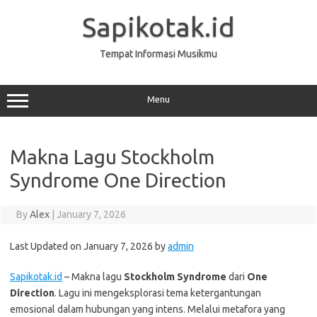
Skip
to
Sapikotak.id
content
Tempat Informasi Musikmu
Menu
Makna Lagu Stockholm
Syndrome One Direction
By
Alex
|
January 7, 2026
Last Updated on January 7, 2026 by
admin
Sapikotak.id
– Makna lagu
Stockholm Syndrome
dari
One
Direction
. Lagu ini mengeksplorasi tema ketergantungan
emosional dalam hubungan yang intens. Melalui metafora yang