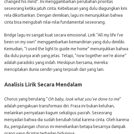
changed his mind”. Ini menggambarkan perubahan prioritas
seseorang ketika jatuh cinta. Kebebasan yang dulu diagungkan kini
rela dikorbankan. Dengan demikian, lagu ini menunjukkan bahwa
cinta bisa mengubah nilai-nilai fundamental seseorang.
Bridge lagu ini sangat kuat secara emosional. Lirik “All my life I’ve
been on my own” menggambarkan kemandirian yang dulu dimiliki.
Kemudian, “I used the light to guide me home” menunjukkan bahwa
dia dulu punya arah yang jelas. Tetapi, “now together we’re alone”
adalah paradoks yang indah. Meskipun bersama, mereka
menciptakan dunia sendiri yang terpisah dari yang lain.
Analisis Lirik Secara Mendalam
Chorus yang berulang “
Oh baby, look what you’ve done to me
”
adalah pengakuan transformasi diri. Frasa ini bukan keluhan,
melainkan pernyataan kagum sekaligus pasrah. Seseorang
menyadari bahwa dia sudah berubah total karena cinta. Oleh karena
itu, pengulangan chorus ini menekankan betapa besarnya dampak
orang yang dicintai terhadap hidupnya.