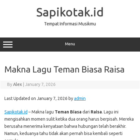
Skip
to
Sapikotak.id
content
Tempat Informasi Musikmu
Menu
Makna Lagu Teman Biasa Raisa
By
Alex
|
January 7, 2026
Last Updated on January 7, 2026 by
admin
Sapikotak.id
– Makna lagu
Teman Biasa
dari
Raisa
. Lagu ini
mengisahkan momen sulit ketika dua orang harus berpisah. Mereka
berusaha menerima kenyataan bahwa hubungan telah berakhir.
Namun, keduanya tahu tidak akan pernah bisa kembali seperti