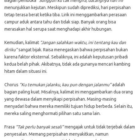
Bagian pembuka
“Sungguh ku tak mengira, datangnya hari ini”
menunjukkan kejutan. Meskipun sudah diprediksi, hari perpisahan
tetap terasa berat ketika tiba. Lirik ini menggambarkan perasaan
campur aduk antara tahu dan tidak siap. Banyak orang bisa
merasakan hal serupa saat menghadapi akhir hubungan.
Kemudian, kalimat
“Jangan salahkan waktu, ini tentang kau dan
diriku”
sangat bijak. Raisa menegaskan bahwa perpisahan bukan
karena faktor eksternal. Sebaliknya, ini adalah keputusan pribadi
kedua belah pihak. Akibatnya, tidak ada gunanya mencari kambing
hitam dalam situasi ini.
Chorus
“Ku temukan jalanku, kau pun dengan jalanmu”
adalah
bagian paling kuat. Misalnya, kalimat ini menggambarkan dua orang
yang dewasa dalam menyikapi perpisahan. Masing-masing
menyadari bahwa mereka memiliki tujuan hidup berbeda. Selain itu,
mereka saling menghormati pilihan satu sama lain.
Frasa
“Tak perlu banyak sesali”
mengajak untuk tidak terjebak dalam
penyesalan. Memang perpisahan menyakitkan, namun