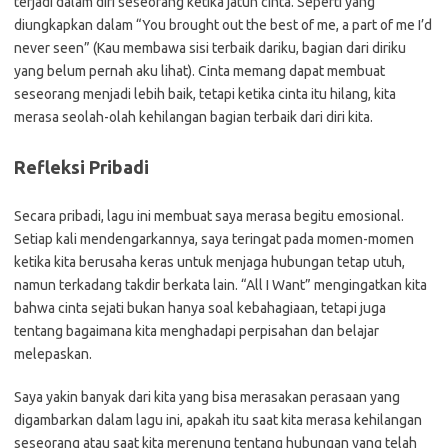
terjadi dalam diri seseorang ketika jatuh cinta. Seperti yang
diungkapkan dalam “You brought out the best of me, a part of me I’d
never seen” (Kau membawa sisi terbaik dariku, bagian dari diriku
yang belum pernah aku lihat). Cinta memang dapat membuat
seseorang menjadi lebih baik, tetapi ketika cinta itu hilang, kita
merasa seolah-olah kehilangan bagian terbaik dari diri kita.
Refleksi Pribadi
Secara pribadi, lagu ini membuat saya merasa begitu emosional.
Setiap kali mendengarkannya, saya teringat pada momen-momen
ketika kita berusaha keras untuk menjaga hubungan tetap utuh,
namun terkadang takdir berkata lain. “All I Want” mengingatkan kita
bahwa cinta sejati bukan hanya soal kebahagiaan, tetapi juga
tentang bagaimana kita menghadapi perpisahan dan belajar
melepaskan.
Saya yakin banyak dari kita yang bisa merasakan perasaan yang
digambarkan dalam lagu ini, apakah itu saat kita merasa kehilangan
seseorang atau saat kita merenung tentang hubungan yang telah