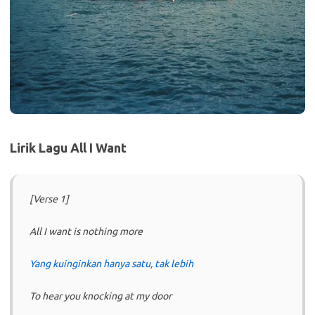
Lirik Lagu All I Want
[Verse 1]
All I want is nothing more
Yang kuinginkan hanya satu, tak lebih
To hear you knocking at my door