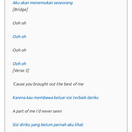
Aku akan menemukan seseorang
[Bridge]
Ooh oh
Ooh oh
Ooh oh
Ooh oh
[Verse 3]
‘Cause you brought out the best of me
Karena kau membawa keluar sisi terbaik dariku
A part of me I’d never seen
Sisi diriku yang belum pernah aku lihat