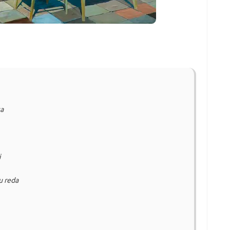
ta
i
u reda