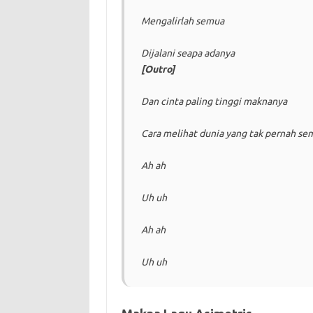
Mengalirlah semua
Dijalani seapa adanya
[Outro]
Dan cinta paling tinggi maknanya
Cara melihat dunia yang tak pernah se
Ah ah
Uh uh
Ah ah
Uh uh