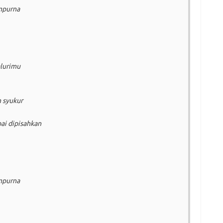
mpurna
lurimu
 syukur
ai dipisahkan
mpurna