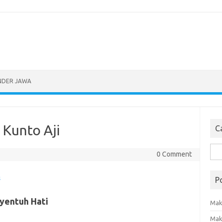
NDER JAWA
 Kunto Aji
Ca
Sea
0 Comment
for:
n
P
yentuh Hati
Mak
Mak