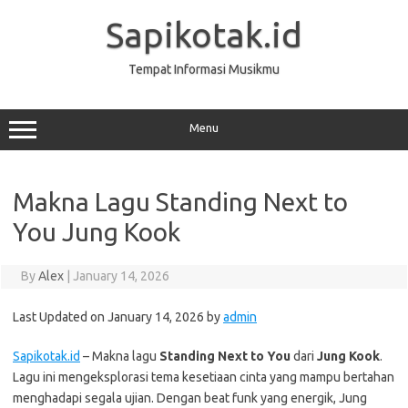
Skip
to
Sapikotak.id
content
Tempat Informasi Musikmu
Menu
Makna Lagu Standing Next to
You Jung Kook
By
Alex
|
January 14, 2026
Last Updated on January 14, 2026 by
admin
Sapikotak.id
– Makna lagu
Standing Next to You
dari
Jung Kook
.
Lagu ini mengeksplorasi tema kesetiaan cinta yang mampu bertahan
menghadapi segala ujian. Dengan beat funk yang energik, Jung