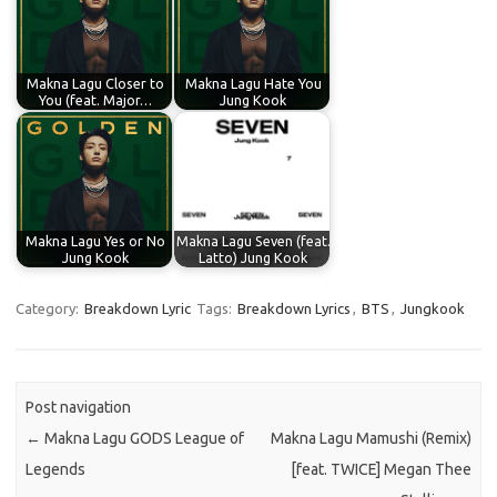
Makna Lagu Closer to
Makna Lagu Hate You
You (feat. Major…
Jung Kook
Makna Lagu Yes or No
Makna Lagu Seven (feat.
Jung Kook
Latto) Jung Kook
Category:
Breakdown Lyric
Tags:
Breakdown Lyrics
,
BTS
,
Jungkook
Post navigation
←
Makna Lagu GODS League of
Makna Lagu Mamushi (Remix)
Legends
[feat. TWICE] Megan Thee