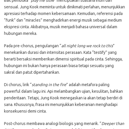
Bait pembuka “
play me slow
” menciptakan suasana intim dan
sensual. Jung Kook meminta untuk dinikmati perlahan, menunjukkan
apresiasi terhadap momen kebersamaan. Kemudian, referensi pada
“funk” dan “miracles” menghadirkan energi musik sebagai medium
ekspresi cinta. Akibatnya, musik menjadi bahasa universal dalam
hubungan mereka.
Pada pre-chorus, pengulangan “
all night long we rock to this
”
menekankan durasi dan intensitas perasaan. Kata “testify” yang
berarti bersaksi memberikan dimensi spiritual pada cinta. Sehingga,
hubungan ini bukan hanya perasaan biasa tetapi sesuatu yang
sakral dan patut dipertahankan.
Di chorus, lirik “
standing in the fire
” adalah metafora paling
powerful dalam lagu ini. Api melambangkan ujian, kesulitan, bahkan
penderitaan. Tetapi, Jung Kook menegaskan ia akan tetap berdiri di
sana. Khususnya, frasa ini menunjukkan keberanian menghadapi
konsekuensi demi cinta.
Post-chorus membawa analogi biologis yang menarik. “
Deeper than