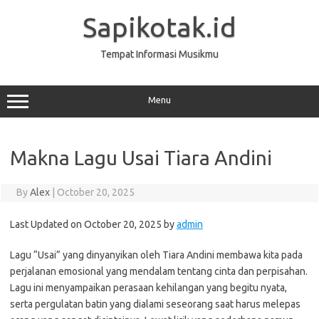
Skip
to
Sapikotak.id
content
Tempat Informasi Musikmu
Menu
Makna Lagu Usai Tiara Andini
By
Alex
|
October 20, 2025
Last Updated on October 20, 2025 by
admin
Lagu “Usai” yang dinyanyikan oleh Tiara Andini membawa kita pada
perjalanan emosional yang mendalam tentang cinta dan perpisahan.
Lagu ini menyampaikan perasaan kehilangan yang begitu nyata,
serta pergulatan batin yang dialami seseorang saat harus melepas