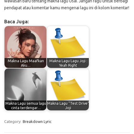
wawasan baru tentang makna lagu Usai. Jangan ragu untuk berbagi
pendapat atau komentar kamu mengenai lagu ini di kolom komentar!
Baca Juga:
Makna Lagu Maafkan
Makna Lagu Lagu Joji :
Aku…
Yeah Right
Makna Lagu semua lagu
Makna Lagu "Test Drive"
cinta terdengar…
Joji
Category:
Breakdown Lyric