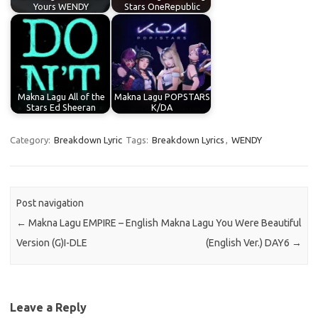
Yours WENDY
Stars OneRepublic
Makna Lagu All of the
Makna Lagu POPSTARS
Stars Ed Sheeran
K/DA
Category:
Breakdown Lyric
Tags:
Breakdown Lyrics
,
WENDY
Post navigation
←
Makna Lagu EMPIRE – English
Makna Lagu You Were Beautiful
Version (G)I-DLE
(English Ver.) DAY6
→
Leave a Reply