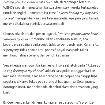
tell me you don’t feel what I feel
” adalah tantangan lembut.
WENDY seolah mengatakan bahwa chemistry mereka terlalu jelas
untuk disangkal. Sementara itu, frasa “
I keep finding my way back
to you
” menggambarkan daya tarik magnetis. Apa pun yang terjadi,
mereka ditakdirkan untuk bersatu kembali.
Chorus adalah inti dari pesan lagu ini. “
You can go anywhere babe,
wherever you want
” menunjukkan kebebasan. Namun, ada
kepercayaan bahwa cinta sejati tidak terpengaruh jarak. Karena itu,
si penyanyi tidak cemas atau posesif. Keyakinan pada takdir
membuat hatinya tenang dan penuh kedamaian.
Verse ketiga menggambarkan reaksi fisik saat jatuh cinta. “
I started
losing feeling in my cheeks
” adalah cara puitis menggambarkan
mati rasa. Misalnya, saat seseorang begitu terpesona hingga lupa
segalanya. Hanya fokus pada orang di hadapannya. Selanjutnya,
dorongan untuk mendekat adalah naluri alami dari attraction yang
kuat.
Bridge memberikan dimensi komitmen pada lagu ini. “
I promise