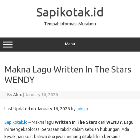
Skip
to
Sapikotak.id
content
Tempat Informasi Musikmu
Menu
Makna Lagu Written In The Stars
WENDY
By
Alex
|
January 16, 2026
Last Updated on January 16, 2026 by
admin
Sapikotak.id
– Makna lagu
Written In The Stars
dari
WENDY
. Lagu
ini mengeksplorasi perasaan takdir dalam sebuah hubungan. Ada
keyakinan kuat bahwa dua jiwa memang ditakdirkan bersama.