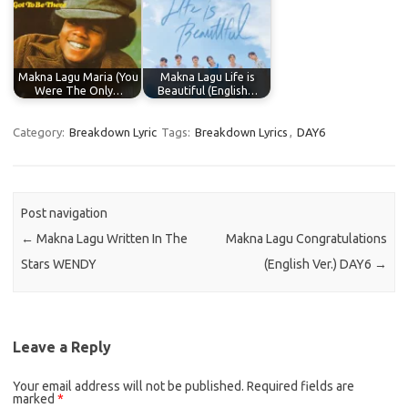
Makna Lagu Maria (You
Makna Lagu Life is
Were The Only…
Beautiful (English…
Category:
Breakdown Lyric
Tags:
Breakdown Lyrics
,
DAY6
Post navigation
←
Makna Lagu Written In The
Makna Lagu Congratulations
Stars WENDY
(English Ver.) DAY6
→
Leave a Reply
Your email address will not be published.
Required fields are
marked
*