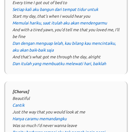
Every time I got out of bed to
Setiap kali aku bangun dari tempat tidur untuk
Start my day, that’s when I would hear you
Memulai hariku, saat itulah aku akan mendengarmu
And with a tired yawn, you’d tell me that you loved me, I’ll
be fine
Dan dengan menguap lelah, kau bilang kau mencintaiku,
aku akan baik-baik saja
And that’s what got me through the day, alright
Dan itulah yang membuatku melewati hari, baiklah
[Chorus]
Beautiful
Cantik
Just the way that you would look at me
Hanya caramu memandangku
Was so much I’d never wanna leave