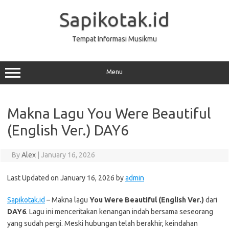
Skip
to
Sapikotak.id
content
Tempat Informasi Musikmu
Menu
Makna Lagu You Were Beautiful
(English Ver.) DAY6
By
Alex
|
January 16, 2026
Last Updated on January 16, 2026 by
admin
Sapikotak.id
– Makna lagu
You Were Beautiful (English Ver.)
dari
DAY6
. Lagu ini menceritakan kenangan indah bersama seseorang
yang sudah pergi. Meski hubungan telah berakhir, keindahan