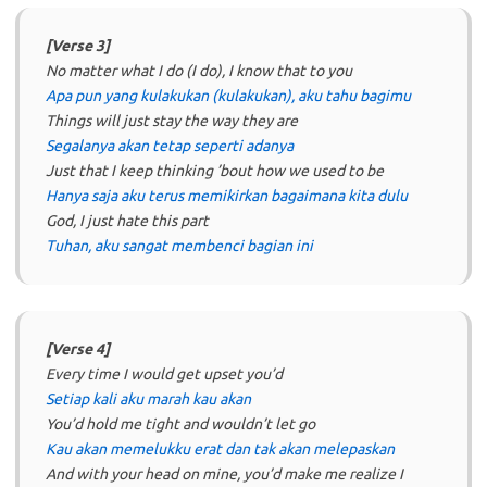
[Verse 3]
No matter what I do (I do), I know that to you
Apa pun yang kulakukan (kulakukan), aku tahu bagimu
Things will just stay the way they are
Segalanya akan tetap seperti adanya
Just that I keep thinking ’bout how we used to be
Hanya saja aku terus memikirkan bagaimana kita dulu
God, I just hate this part
Tuhan, aku sangat membenci bagian ini
[Verse 4]
Every time I would get upset you’d
Setiap kali aku marah kau akan
You’d hold me tight and wouldn’t let go
Kau akan memelukku erat dan tak akan melepaskan
And with your head on mine, you’d make me realize I